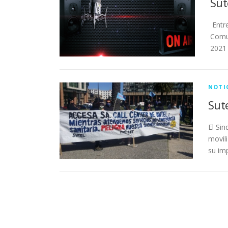
Sut
Entre
Comun
2021
NOTI
Sut
El Si
movil
su im