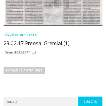
RESUMEN DE PRENSA
23.02.17 Prensa: Gremial (1)
Gremial-23.02.17-1.pdf
N
a
ENTRADAS ANTERIORES
v
e
g
a
Buscar:
c