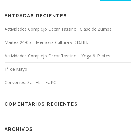
i
ó
n
ENTRADAS RECIENTES
d
Actividades Complejo Oscar Tassino : Clase de Zumba
e
e
Martes 24/05 – Memoria Cultura y DD.HH.
n
t
Actividades Complejo Oscar Tassino – Yoga & Pilates
r
1° de Mayo
a
d
Convenios: SUTEL – EURO
a
s
COMENTARIOS RECIENTES
ARCHIVOS