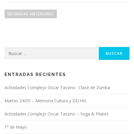
N
a
ENTRADAS ANTERIORES
v
e
g
a
Buscar:
c
i
ó
n
ENTRADAS RECIENTES
d
Actividades Complejo Oscar Tassino : Clase de Zumba
e
e
Martes 24/05 – Memoria Cultura y DD.HH.
n
t
Actividades Complejo Oscar Tassino – Yoga & Pilates
r
1° de Mayo
a