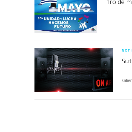
1ro de m
NOTI
Sut
Pro
salie