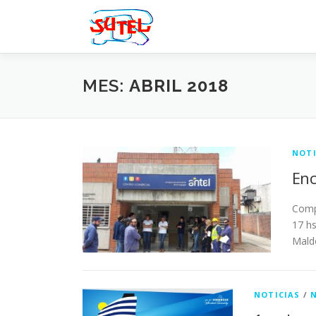
Saltar
al
contenido
MES:
ABRIL 2018
NOTI
Enc
Comp
17 hs
Mald
NOTICIAS
/