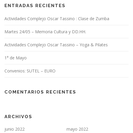
n
ENTRADAS RECIENTES
d
Actividades Complejo Oscar Tassino : Clase de Zumba
e
e
Martes 24/05 – Memoria Cultura y DD.HH.
n
t
Actividades Complejo Oscar Tassino – Yoga & Pilates
r
1° de Mayo
a
d
Convenios: SUTEL – EURO
a
s
COMENTARIOS RECIENTES
ARCHIVOS
junio 2022
mayo 2022