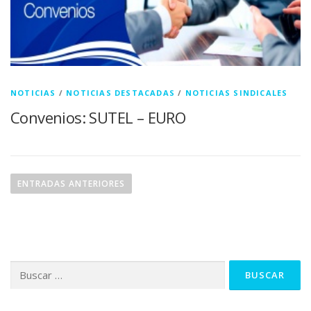
NOTICIAS
/
NOTICIAS DESTACADAS
/
NOTICIAS SINDICALES
Convenios: SUTEL – EURO
N
a
ENTRADAS ANTERIORES
v
e
g
a
Buscar:
c
i
ó