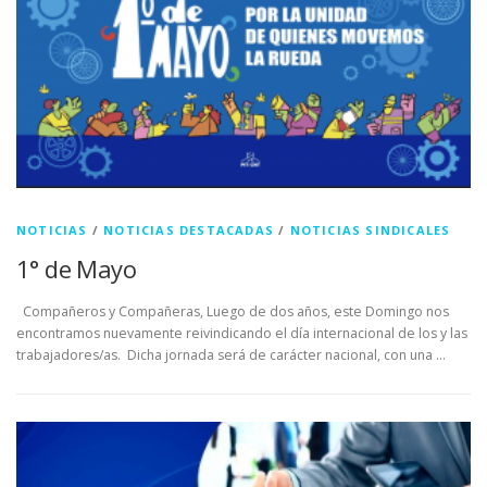
NOTICIAS
/
NOTICIAS DESTACADAS
/
NOTICIAS SINDICALES
1° de Mayo
Compañeros y Compañeras, Luego de dos años, este Domingo nos
encontramos nuevamente reivindicando el día internacional de los y las
trabajadores/as. Dicha jornada será de carácter nacional, con una …