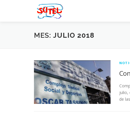
Saltar
al
contenido
MES:
JULIO 2018
NOTI
Con
Compa
julio
de la