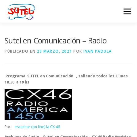
Saltar
al
Menú
contenido
NOTICIAS
RADIO
REVISTA
MULTIMEDIA
Sutel en Comunicación – Radio
PÚBLICADO EN
29 MARZO, 2021
POR
IVAN PADULA
COMISIÓN DE PROPAGANDA
VOLVER AL PORTAL
Programa SUTEL en Comunicación
, saliendo todos los
Lunes
18.30 a 19 hs
Para
escuchar (on line) la CX 46
Archivos de Audio – Sutel en Comunicación – CX 46 Radio
América