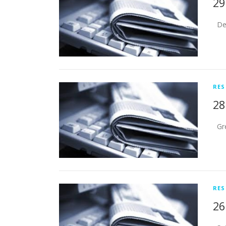
29
Des
RES
28
Gre
RES
26