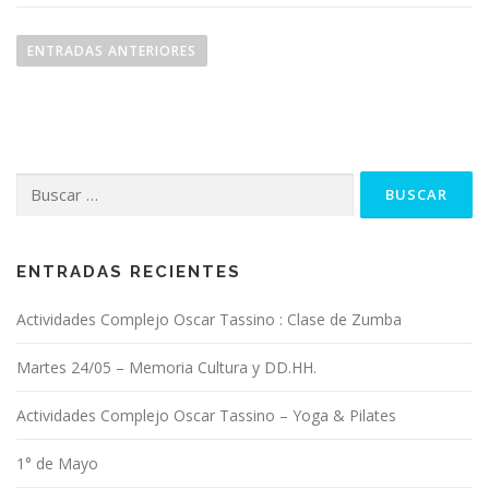
N
a
ENTRADAS ANTERIORES
v
e
g
a
Buscar:
c
i
ó
n
ENTRADAS RECIENTES
d
Actividades Complejo Oscar Tassino : Clase de Zumba
e
e
Martes 24/05 – Memoria Cultura y DD.HH.
n
t
Actividades Complejo Oscar Tassino – Yoga & Pilates
r
1° de Mayo
a