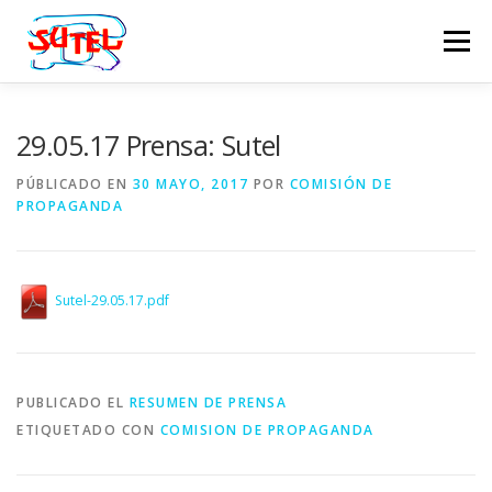
Saltar
al
Menú
contenido
NOTICIAS
RADIO
REVISTA
MULTIMEDIA
29.05.17 Prensa: Sutel
PÚBLICADO EN
30 MAYO, 2017
POR
COMISIÓN DE
PROPAGANDA
COMISIÓN DE PROPAGANDA
VOLVER AL PORTAL
Sutel-29.05.17.pdf
PUBLICADO EL
RESUMEN DE PRENSA
ETIQUETADO CON
COMISION DE PROPAGANDA