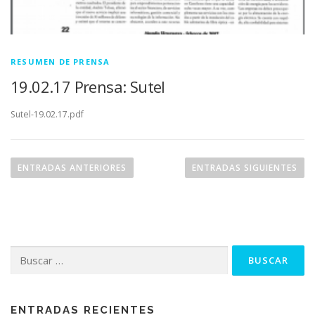
RESUMEN DE PRENSA
19.02.17 Prensa: Sutel
Sutel-19.02.17.pdf
N
a
ENTRADAS ANTERIORES
ENTRADAS SIGUIENTES
v
e
g
a
Buscar:
c
i
ó
n
ENTRADAS RECIENTES