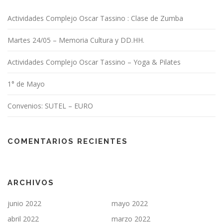
d
Actividades Complejo Oscar Tassino : Clase de Zumba
e
e
Martes 24/05 – Memoria Cultura y DD.HH.
n
t
Actividades Complejo Oscar Tassino – Yoga & Pilates
r
1° de Mayo
a
d
Convenios: SUTEL – EURO
a
s
COMENTARIOS RECIENTES
ARCHIVOS
junio 2022
mayo 2022
abril 2022
marzo 2022